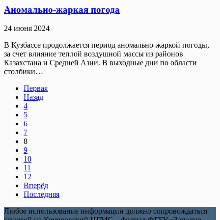
Аномально-жаркая погода
24 июня 2024
В Кузбассе продолжается период аномально-жаркой погоды,
за счет влияние теплой воздушной массы из районов
Казахстана и Средней Азии. В выходные дни по области
столбики…
Первая
Назад
4
5
6
7
8
9
10
11
12
Вперёд
Последняя
Любое использование информации должно сопровождаться
ссылкой на Кемеровский ЦГМС – филиал ФГБУ «Западно-