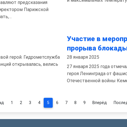
и максимальных температур
тавляют предсказания
 директором Парижской
ать,…
Участие в мероп
прорыва блокады
свой герой. Гидрометслужба
28 января 2025
танций открывалась, велись
27 января 2025 года отмеч
героя Ленинграда от фашис
Отечественной войны Кеме
ад
1
2
3
4
5
6
7
8
9
Вперёд
После