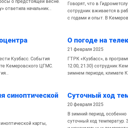
осы о предстоящей весне.
Говорят, что в Гидрометсл
у» ответила начальник…
сотрудник вживается в рабо
с годами и опыт. В Кемеро
оцентра
О погоде на теле
21 февраля 2025
Вести Кузбасс. События
ГТРК «Кузбасс», в программ
оте Кемеровского ЦГМС.
12.00, 21.30) сотрудник К
тия…
зимнем периоде, климате К
ия синоптической
Суточный ход те
20 февраля 2025
В зимний период, особенно
суточный ход температур.
синоптической карты,