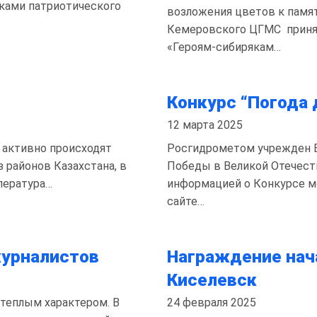
ками патриотического
возложения цветов к памя
Кемеровского ЦГМС принял
«Героям-сибирякам…
Конкурс “Погода
12 марта 2025
 активно происходят
Росгидрометом учрежден В
з районов Казахстана, в
Победы в Великой Отечест
пература…
информацией о Конкурсе м
сайте…
журналистов
Награждение нач
Киселевск
 теплым характером. В
24 февраля 2025