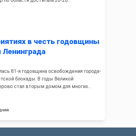
 по области достигала 20-26…
риятиях в честь годовщины
 Ленинграда
алась 81-я годовщина освобождения города-
тской блокады. В годы Великой
рово стал вторым домом для многих…
дняя