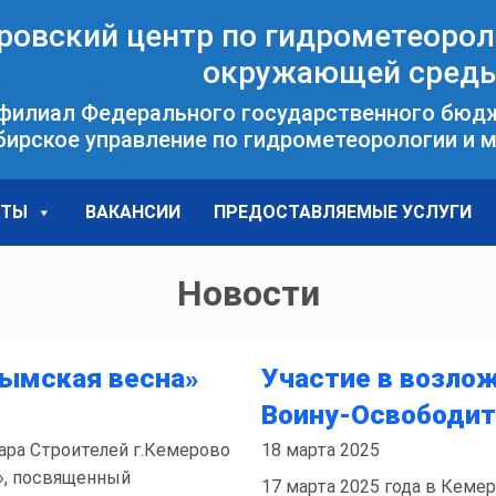
ровский центр по гидрометеорол
окружающей сред
филиал Федерального государственного бюд
бирское управление по гидрометеорологии и
КТЫ
ВАКАНСИИ
ПРЕДОСТАВЛЯЕМЫЕ УСЛУГИ
Новости
рымская весна»
Участие в возло
Воину-Освободи
вара Строителей г.Кемерово
18 марта 2025
», посвященный
17 марта 2025 года в Кем